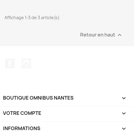
Affichage 1-3 de 3 article(s)
Retour en haut

Facebook
Instagram
BOUTIQUE OMNIBUS NANTES

VOTRE COMPTE

INFORMATIONS
keyboard_arrow_down